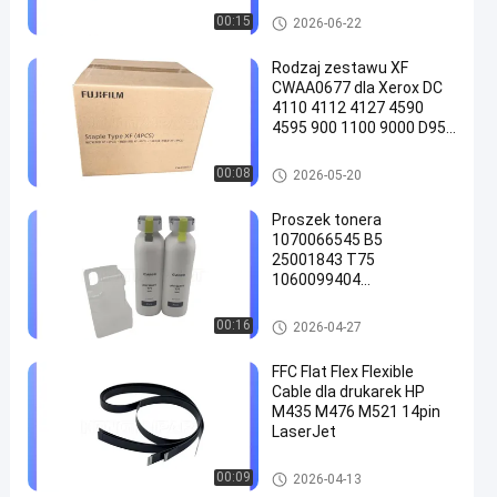
Części zamienne do drukarek
00:15
2026-06-22
Rodzaj zestawu XF
CWAA0677 dla Xerox DC
4110 4112 4127 4590
4595 900 1100 9000 D95
en
D110 D125 D136 Części
zamienne wkładu
Części zamienne do drukarek
00:08
2026-05-20
Proszek tonera
1070066545 B5
25001843 T75
1060099404
(1060047449) do OCE
9600 TDS300 TDS320
Części zamienne do drukarek
00:16
2026-04-27
TDS400 TDS450 TDS600
TDS750 PW750 Części
FFC Flat Flex Flexible
zamienne HONGTAIPART
Cable dla drukarek HP
M435 M476 M521 14pin
LaserJet
Części zamienne do drukarek
00:09
2026-04-13