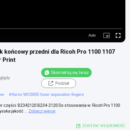
Auto
Picture-
Fullscre
in-
Picture
 końcowy przedni dla Ricoh Pro 1100 1107
 Print
Skontaktuj się teraz
glądy
Podział
per
#
Xerox WC5855 fuser separation fingers
r części: B2342120 B234-2120 Do stosowania w: Ricoh Pro 1100
soka jakość ...
Zobacz więcej
ZOSTAW WIADOMOŚĆ