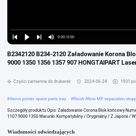
Loaded
:
0%
0:00
/
0:00
Play
Play
Play
Mute
Current
Duration
next
next
B2342120 B234-2120 Załadowanie Korona Blok
Time
9000 1350 1356 1357 907 HONGTAIPART Laser
Części zamienne do drukarek
2024-06-24
1931 po
#
Xerox printer spare parts tray
#
Ricoh Aficio MP separation stop
Szczegóły produktu Opis: Załadowanie Corona Blok końcowy Nume
1107 9000 1350 Warunki: Kompatybilny / Oryginalny / Z Japonii / Wy
Wiadomości odwiedzających