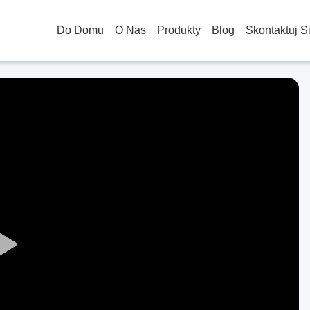
Do Domu
O Nas
Produkty
Blog
Skontaktuj S
Play
Video