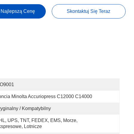
 Najlepszą Cenę
Skontaktuj Się Teraz
SO9001
ncia Minolta Accuriopress C12000 C14000
yginalny / Kompatybilny
HL, UPS, TNT, FEDEX, EMS, Morze, 
spresowe, Lotnicze