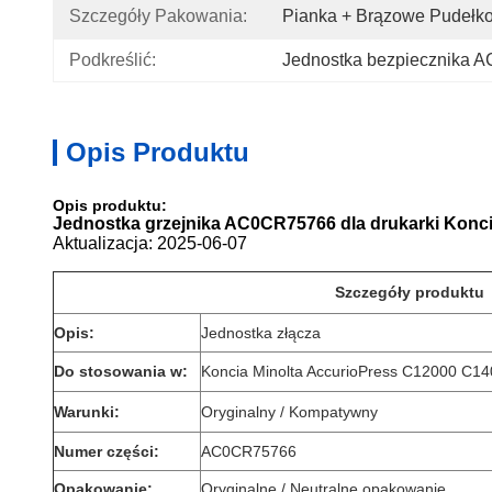
Szczegóły Pakowania:
Pianka + Brązowe Pudełk
Podkreślić:
Jednostka bezpiecznika
Opis Produktu
Opis produktu:
Jednostka grzejnika AC0CR75766 dla drukarki Konc
Aktualizacja: 2025-06-07
Szczegóły produktu
Opis:
Jednostka złącza
Do stosowania w:
Koncia Minolta AccurioPress C12000 C1
Warunki:
Oryginalny / Kompatywny
Numer części:
AC0CR75766
Opakowanie:
Oryginalne / Neutralne opakowanie