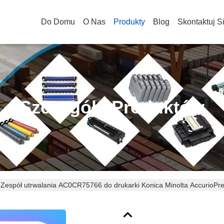
Do Domu
O Nas
Produkty
Blog
Skontaktuj S
Szczegóły Produktów
Zespół utrwalania AC0CR75766 do drukarki Konica Minolta AccurioPr