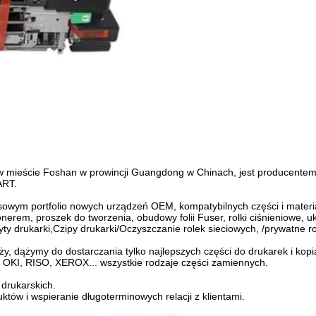
bą w mieście Foshan w prowincji Guangdong w Chinach, jest producente
ART.
owym portfolio nowych urządzeń OEM, kompatybilnych części i materi
rem, proszek do tworzenia, obudowy folii Fuser, rolki ciśnieniowe, uk
ty drukarki,Czipy drukarki/Oczyszczanie rolek sieciowych, /prywatne rol
ży, dążymy do dostarczania tylko najlepszych części do drukarek i kop
, RISO, XEROX... wszystkie rodzaje części zamiennych.
 drukarskich.
któw i wspieranie długoterminowych relacji z klientami.