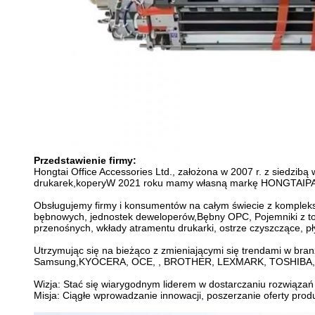
Przedstawienie firmy:
Hongtai Office Accessories Ltd., założona w 2007 r. z siedzi
drukarek,koperyW 2021 roku mamy własną markę HONGTAIP
Obsługujemy firmy i konsumentów na całym świecie z kompleks
bębnowych, jednostek deweloperów,Bębny OPC, Pojemniki z tone
przenośnych, wkłady atramentu drukarki, ostrze czyszczące, pły
Utrzymując się na bieżąco z zmieniającymi się trendami w bran
Samsung,KYOCERA, OCE, , BROTHER, LEXMARK, TOSHIBA, OKI
Wizja: Stać się wiarygodnym liderem w dostarczaniu rozwiązań
Misja: Ciągłe wprowadzanie innowacji, poszerzanie oferty produ