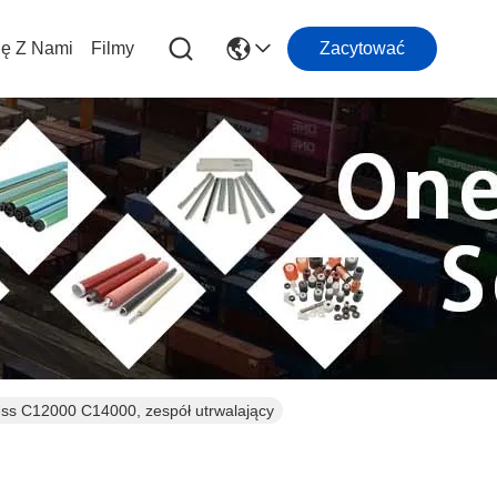
ię Z Nami
Filmy
Zacytować
ess C12000 C14000, zespół utrwalający