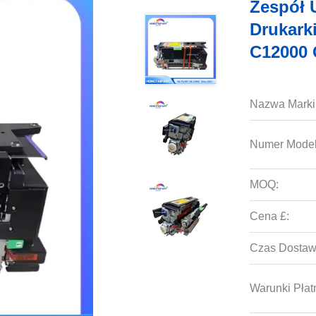
Zespół 
Drukark
C12000 
Nazwa Marki
Numer Model
MOQ:
Cena £:
Czas Dostaw
Warunki Płat