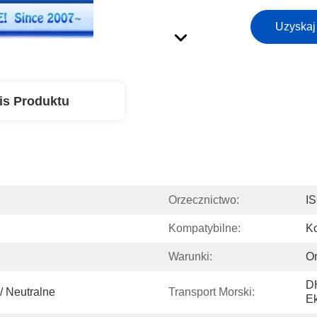
Uzyskaj
is Produktu
Orzecznictwo:
I
Kompatybilne:
Ko
Warunki:
Or
D
/ Neutralne
Transport Morski:
Ek