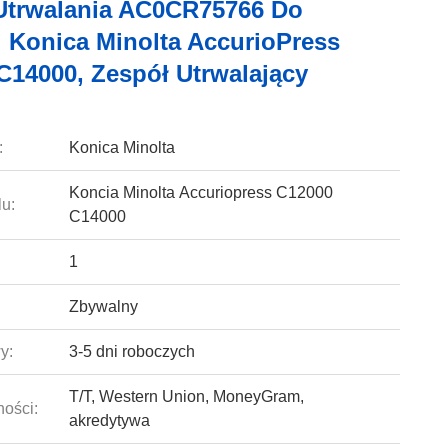
Utrwalania AC0CR75766 Do
i Konica Minolta AccurioPress
C14000, Zespół Utrwalający
:
Konica Minolta
Koncia Minolta Accuriopress C12000
u:
C14000
1
Zbywalny
y:
3-5 dni roboczych
T/T, Western Union, MoneyGram,
ności:
akredytywa