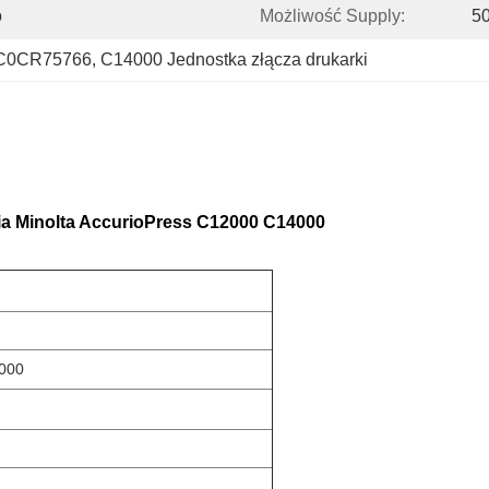
o
Możliwość Supply:
5
 AC0CR75766
, 
C14000 Jednostka złącza drukarki
ia Minolta AccurioPress C12000 C14000
4000