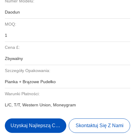
Numer Modelu:
Daodun
MOQ:
1
Cena £:
Zbywalny
Szczegóły Opakowania:
Pianka + Brązowe Pudełko
Warunki Płatności:
L/C, T/T, Western Union, Moneygram
Uzyskaj Najlepszą Cenę
Skontaktuj Się Z Nami