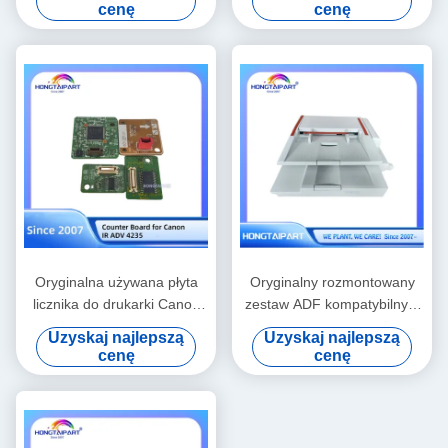
zamienne do finiszera Riso
Canon IR ADV 6555
cenę
cenę
Oryginalna używana płyta
Oryginalny rozmontowany
licznika do drukarki Canon
zestaw ADF kompatybilny z
IR ADV 4235
Canon I-Sensys MF6180dw
Uzyskaj najlepszą
Uzyskaj najlepszą
cenę
cenę