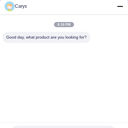
Media społecznościowe
Carys
8:16 PM
Szybki kontakt
Good day, what product are you looking for?
Tel
0086-757-81105670
Wiadomość elektroniczna
susie@hongtaipart.com
Adres
#7 Strefa przemysłowa Nanlian, Dali, Nanhai, miasto
Foshan, prowincja Guangdong, Chiny
Polityka prywatności
|
Sitemap
Chiny dobre. Jakość Kaseta z tonerem Dostawca. Prawa
autorskie © 2016-2026 HongTai Office Accessories Ltd .