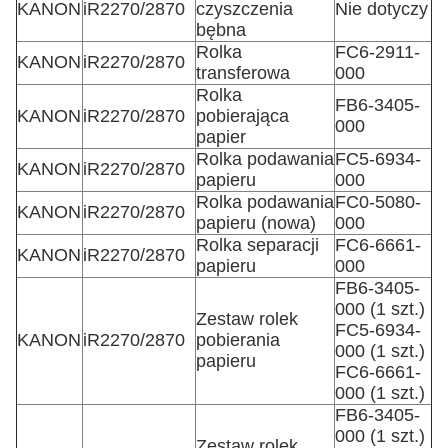
KANON
iR2270/2870
czyszczenia
Nie dotyczy
bębna
Rolka
FC6-2911-
KANON
iR2270/2870
transferowa
000
Rolka
FB6-3405-
KANON
iR2270/2870
pobierająca
000
papier
Rolka podawania
FC5-6934-
KANON
iR2270/2870
papieru
000
Rolka podawania
FC0-5080-
KANON
iR2270/2870
papieru (nowa)
000
Rolka separacji
FC6-6661-
KANON
iR2270/2870
papieru
000
FB6-3405-
000 (1 szt.)
Zestaw rolek
FC5-6934-
KANON
iR2270/2870
pobierania
000 (1 szt.)
papieru
FC6-6661-
000 (1 szt.)
FB6-3405-
000 (1 szt.)
Zestaw rolek