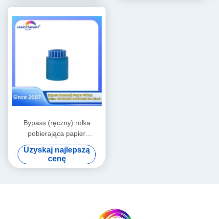
2318 2420 2422 HP
LaserJet 5000 5100 Części
zamienne HONGTAIPART
Bypass (ręczny) rolka
pobierająca papier
AF030080 AF030040 dla
Uzyskaj najlepszą
Ricoh AF2051 2060 2075
cenę
2090 2105 3260 kolor 5560
MP1100 1350 5500 6000
6001 6002 6500 7000 7001
7500 7502 8000 8001 9000
9001 9002 Części zamienne