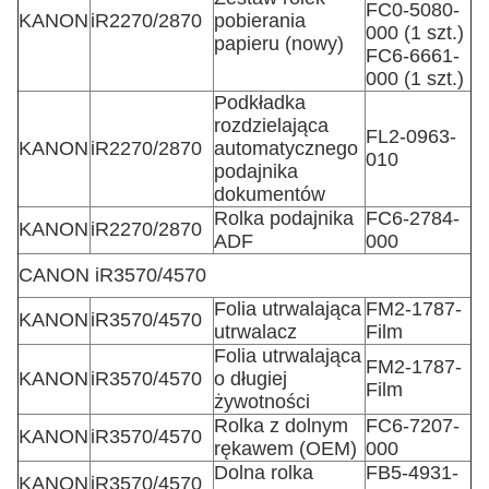
FC0-5080-
KANON
iR2270/2870
pobierania
000 (1 szt.)
papieru (nowy)
FC6-6661-
000 (1 szt.)
Podkładka
rozdzielająca
FL2-0963-
KANON
iR2270/2870
automatycznego
010
podajnika
dokumentów
Rolka podajnika
FC6-2784-
KANON
iR2270/2870
ADF
000
CANON iR3570/4570
Folia utrwalająca
FM2-1787-
KANON
iR3570/4570
utrwalacz
Film
Folia utrwalająca
FM2-1787-
KANON
iR3570/4570
o długiej
Film
żywotności
Rolka z dolnym
FC6-7207-
KANON
iR3570/4570
rękawem (OEM)
000
Dolna rolka
FB5-4931-
KANON
iR3570/4570