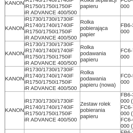
iR1740/1740i/1740iF
Rolka separacji
FC6-
KANON
iR1750/1750i1750iF
papieru
000
iR ADVANCE 400/500
iR1730/1730i/1730iF
Rolka
iR1740/1740i/1740iF
FB6-
KANON
pobierająca
iR1750/1750i1750iF
000
papier
iR ADVANCE 400/500
iR1730/1730i/1730iF
Rolka
iR1740/1740i/1740iF
FC6-
KANON
podawania
iR1750/1750i1750iF
000
papieru
iR ADVANCE 400/500
iR1730/1730i/1730iF
Rolka
iR1740/1740i/1740iF
FC0-
KANON
podawania
iR1750/1750i1750iF
000
papieru (nowa)
iR ADVANCE 400/500
FB6-
iR1730/1730i/1730iF
000 (
Zestaw rolek
iR1740/1740i/1740iF
FC6-
KANON
pobierania
iR1750/1750i1750iF
000 (
papieru
iR ADVANCE 400/500
FC6-
000 (
FB6-