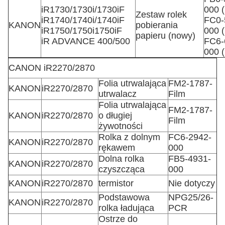
iR1730/1730i/1730iF
000 (
Zestaw rolek
iR1740/1740i/1740iF
FC0-
KANON
pobierania
iR1750/1750i1750iF
000 (
papieru (nowy)
iR ADVANCE 400/500
FC6-
000 (
CANON iR2270/2870
Folia utrwalająca
FM2-1787-
KANON
iR2270/2870
utrwalacz
Film
Folia utrwalająca
FM2-1787-
KANON
iR2270/2870
o długiej
Film
żywotności
Rolka z dolnym
FC6-2942-
KANON
iR2270/2870
rękawem
000
Dolna rolka
FB5-4931-
KANON
iR2270/2870
czyszcząca
000
KANON
iR2270/2870
termistor
Nie dotyczy
Podstawowa
NPG25/26-
KANON
iR2270/2870
rolka ładująca
PCR
Ostrze do