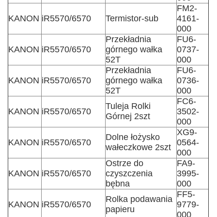
FM2-
KANON
iR5570/6570
Termistor-sub
4161-
000
Przekładnia
FU6-
KANON
iR5570/6570
górnego wałka
0737-
52T
000
Przekładnia
FU6-
KANON
iR5570/6570
górnego wałka
0736-
52T
000
FC6-
Tuleja Rolki
KANON
iR5570/6570
3502-
Górnej 2szt
000
XG9-
Dolne łożysko
KANON
iR5570/6570
0564-
wałeczkowe 2szt
000
Ostrze do
FA9-
KANON
iR5570/6570
czyszczenia
3995-
bębna
000
FF5-
Rolka podawania
KANON
iR5570/6570
9779-
papieru
000