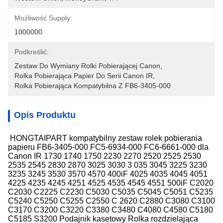
Możliwość Supply:
1000000
Podkreślić:
Zestaw Do Wymiany Rolki Pobierającej Canon
, 
Rolka Pobierająca Papier Do Serii Canon IR
, 
Rolka Pobierająca Kompatybilna Z FB6-3405-000
Opis Produktu
HONGTAIPART kompatybilny zestaw rolek pobierania
papieru FB6-3405-000 FC5-6934-000 FC6-6661-000 dla
Canon IR 1730 1740 1750 2230 2270 2520 2525 2530
2535 2545 2830 2870 3025 3030 3 035 3045 3225 3230
3235 3245 3530 3570 4570 400iF 4025 4035 4045 4051
4225 4235 4245 4251 4525 4535 4545 4551 500iF C2020
C2030 C2225 C2230 C5030 C5035 C5045 C5051 C5235
C5240 C5250 C5255 C2550 C 2620 C2880 C3080 C3100
C3170 C3200 C3220 C3380 C3480 C4080 C4580 C5180
C5185 S3200 Podajnik kasetowy Rolka rozdzielająca