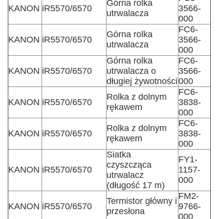
Górna rolka
KANON
iR5570/6570
3566-
utrwalacza
000
FC6-
Górna rolka
KANON
iR5570/6570
3566-
utrwalacza
000
Górna rolka
FC6-
KANON
iR5570/6570
utrwalacza o
3566-
długiej żywotności
000
FC6-
Rolka z dolnym
KANON
iR5570/6570
3838-
rękawem
000
FC6-
Rolka z dolnym
KANON
iR5570/6570
3838-
rękawem
000
Siatka
FY1-
czyszcząca
KANON
iR5570/6570
1157-
utrwalacz
000
(długość 17 m)
FM2-
Termistor główny i
KANON
iR5570/6570
9766-
przesłona
000