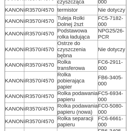
czyszcząca
000
KANON
iR3570/4570
termistor
Nie dotyczy
Tuleja Rolki
FC5-7182-
KANON
iR3570/4570
Dolnej 2szt
000
Podstawowa
NPG25/26-
KANON
iR3570/4570
rolka ładująca
PCR
Ostrze do
KANON
iR3570/4570
czyszczenia
Nie dotyczy
bębna
Rolka
FC6-2911-
KANON
iR3570/4570
transferowa
000
Rolka
FB6-3405-
KANON
iR3570/4570
pobierająca
000
papier
Rolka podawania
FC5-6934-
KANON
iR3570/4570
papieru
000
Rolka podawania
FC0-5080-
KANON
iR3570/4570
papieru (nowa)
000
Rolka separacji
FC6-6661-
KANON
iR3570/4570
papieru
000