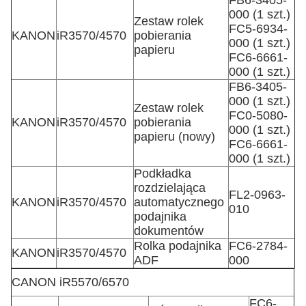
FB6-3405-
000 (1 szt.)
Zestaw rolek
FC5-6934-
KANON
iR3570/4570
pobierania
000 (1 szt.)
papieru
FC6-6661-
000 (1 szt.)
FB6-3405-
000 (1 szt.)
Zestaw rolek
FC0-5080-
KANON
iR3570/4570
pobierania
000 (1 szt.)
papieru (nowy)
FC6-6661-
000 (1 szt.)
Podkładka
rozdzielająca
FL2-0963-
KANON
iR3570/4570
automatycznego
010
podajnika
dokumentów
Rolka podajnika
FC6-2784-
KANON
iR3570/4570
ADF
000
CANON iR5570/6570
FC6-