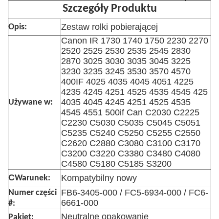
Szczegóły Produktu
Zestaw rolki pobierającej
Opis:
Canon IR 1730 1740 1750 2230 2270
2520 2525 2530 2535 2545 2830
2870 3025 3030 3035 3045 3225
3230 3235 3245 3530 3570 4570
400IF 4025 4035 4045 4051 4225
4235 4245 4251 4525 4535 4545 425
4035 4045 4245 4251 4525 4535
Używane w:
4545 4551 500if Can C2030 C2225
C2230 C5030 C5035 C5045 C5051
C5235 C5240 C5250 C5255 C2550
C2620 C2880 C3080 C3100 C3170
C3200 C3220 C3380 C3480 C4080
C4580 C5180 C5185 S3200
C
Kompatybilny nowy
Warunek:
FB6-3405-000 / FC5-6934-000 / FC6-
Numer części
6661-000
#:
Neutralne opakowanie
Pakiet: