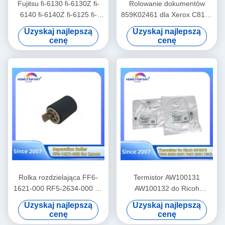
Fujitsu fi-6130 fi-6130Z fi-
Rolowanie dokumentów
6140 fi-6140Z fi-6125 fi-
859K02461 dla Xerox C8170
6230 fi-6230Z fi-6240 fi-
B8170 Drukarka kolorowa
Uzyskaj najlepszą
Uzyskaj najlepszą
6240Z fi-6225 PA03540-
cenę
cenę
Y075 PA03630-Y210
PA03540-G078 PA03540-
Y078
Rolka rozdzielająca FF6-
Termistor AW100131
1621-000 RF5-2634-000 do
AW100132 do Ricoh
Canon IR1600 2000 2010
MP2075 7500 8000 6001
Uzyskaj najlepszą
Uzyskaj najlepszą
2016 2020 2018 2022 2025
7001 8001 7502 Części
cenę
cenę
2030 2202 2002 2300 2320
zamienne