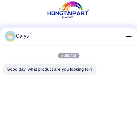
Media społecznościowe
Carys
5:58 AM
Szybki kontakt
Good day, what product are you looking for?
Tel
0086-757-81105670
Wiadomość elektroniczna
susie@hongtaipart.com
Adres
#7 Strefa przemysłowa Nanlian, Dali, Nanhai, miasto
Foshan, prowincja Guangdong, Chiny