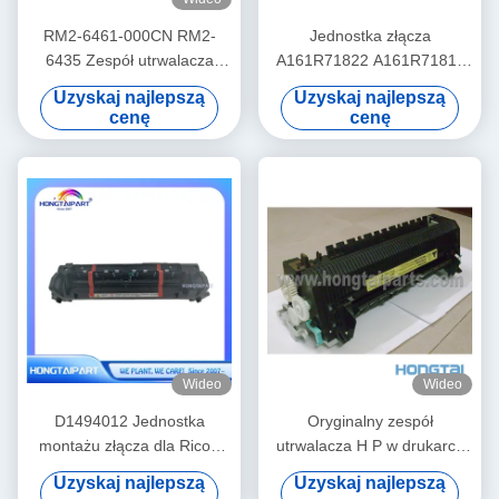
RM2-6461-000CN RM2-
Jednostka złącza
6435 Zespół utrwalacza
A161R71822 A161R71811
(fuser) do drukarki HP Color
dla Konica Minolta 224 284
Uzyskaj najlepszą
Uzyskaj najlepszą
LaserJet Pro M452nw MFP
364 C224 C284 C364
cenę
cenę
M477f
Wideo
Wideo
D1494012 Jednostka
Oryginalny zespół
montażu złącza dla Ricoh
utrwalacza H P w drukarce
MP C4503
1500 2500 2550 2820 2840
Uzyskaj najlepszą
Uzyskaj najlepszą
RM1-3525