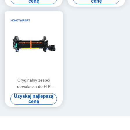
cenę
cenę
Oryginalny zespół
utrwalacza do H P
CP4025dn CP4525N M680z
Uzyskaj najlepszą
M651dn CM4540 zestaw
cenę
utrwalacza 110 V/220 V
CE246A CE247A CC493-
67911