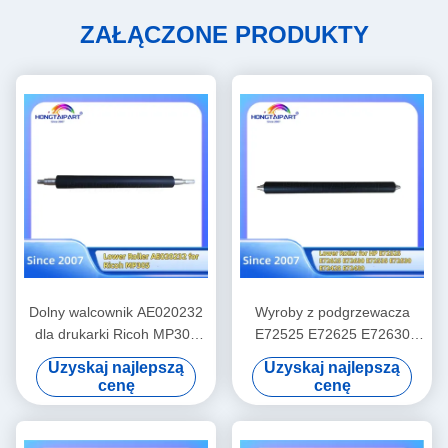
ZAŁĄCZONE PRODUKTY
Dolny walcownik AE020232
Wyroby z podgrzewacza
dla drukarki Ricoh MP305
E72525 E72625 E72630
Fuser ciepło walcownik
E72535 E72530 E72425
Uzyskaj najlepszą
Uzyskaj najlepszą
ciśnienie części zamienne
E72430 Wyroby z
cenę
cenę
dostawa Hongtaipart
podgrzewacza