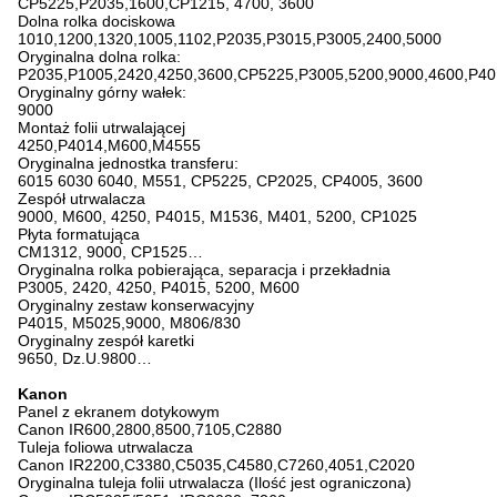
CP5225,P2035,1600,CP1215, 4700, 3600
Dolna rolka dociskowa
1010,1200,1320,1005,1102,P2035,P3015,P3005,2400,5000
Oryginalna dolna rolka:
P2035,P1005,2420,4250,3600,CP5225,P3005,5200,9000,4600,P4
Oryginalny górny wałek:
9000
Montaż folii utrwalającej
4250,P4014,M600,M4555
Oryginalna jednostka transferu:
6015 6030 6040, M551, CP5225, CP2025, CP4005, 3600
Zespół utrwalacza
9000, M600, 4250, P4015, M1536, M401, 5200, CP1025
Płyta formatująca
CM1312, 9000, CP1525…
Oryginalna rolka pobierająca, separacja i przekładnia
P3005, 2420, 4250, P4015, 5200, M600
Oryginalny zestaw konserwacyjny
P4015, M5025,9000, M806/830
Oryginalny zespół karetki
9650, Dz.U.9800…
Kanon
Panel z ekranem dotykowym
Canon IR600,2800,8500,7105,C2880
Tuleja foliowa utrwalacza
Canon IR2200,C3380,C5035,C4580,C7260,4051,C2020
Oryginalna tuleja folii utrwalacza (Ilość jest ograniczona)