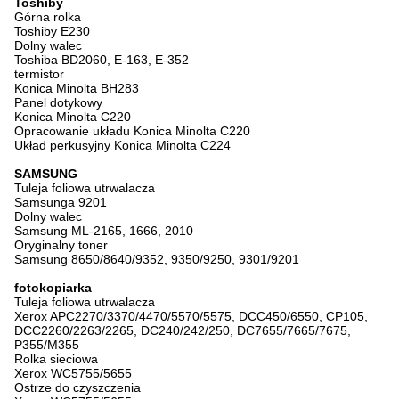
Toshiby
Górna rolka
Toshiby E230
Dolny walec
Toshiba BD2060, E-163, E-352
termistor
Konica Minolta BH283
Panel dotykowy
Konica Minolta C220
Opracowanie układu Konica Minolta C220
Układ perkusyjny Konica Minolta C224
SAMSUNG
Tuleja foliowa utrwalacza
Samsunga 9201
Dolny walec
Samsung ML-2165, 1666, 2010
Oryginalny toner
Samsung 8650/8640/9352, 9350/9250, 9301/9201
fotokopiarka
Tuleja foliowa utrwalacza
Xerox APC2270/3370/4470/5570/5575, DCC450/6550, CP105,
DCC2260/2263/2265, DC240/242/250, DC7655/7665/7675,
P355/M355
Rolka sieciowa
Xerox WC5755/5655
Ostrze do czyszczenia