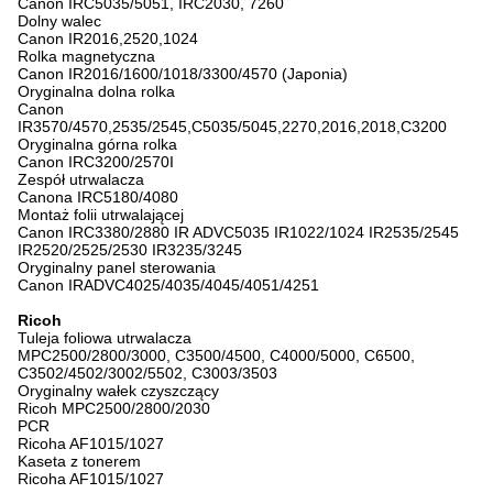
Canon IRC5035/5051, IRC2030, 7260
Dolny walec
Canon IR2016,2520,1024
Rolka magnetyczna
Canon IR2016/1600/1018/3300/4570 (Japonia)
Oryginalna dolna rolka
Canon
IR3570/4570,2535/2545,C5035/5045,2270,2016,2018,C3200
Oryginalna górna rolka
Canon IRC3200/2570I
Zespół utrwalacza
Canona IRC5180/4080
Montaż folii utrwalającej
Canon IRC3380/2880 IR ADVC5035 IR1022/1024 IR2535/2545
IR2520/2525/2530 IR3235/3245
Oryginalny panel sterowania
Canon IRADVC4025/4035/4045/4051/4251
Ricoh
Tuleja foliowa utrwalacza
MPC2500/2800/3000, C3500/4500, C4000/5000, C6500,
C3502/4502/3002/5502, C3003/3503
Oryginalny wałek czyszczący
Ricoh MPC2500/2800/2030
PCR
Ricoha AF1015/1027
Kaseta z tonerem
Ricoha AF1015/1027