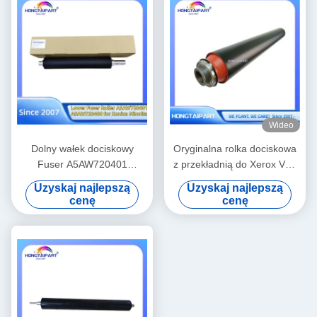
Wideo
Dolny wałek dociskowy
Oryginalna rolka dociskowa
Fuser A5AW720401
z przekładnią do Xerox V80
A5AW720400 do Konica
V180 V2100 V3100 80 180
Uzyskaj najlepszą
Uzyskaj najlepszą
Minolta Press C6085 C6100
2100 310 dostawa rolki
cenę
cenę
C6110 C1085 C1100 Części
utrwalacza ciepła
zamienne Zasilanie
607K15910 008R13170
Hongtaipart Fuser grzewczy
059K81320
ciśnieniowy