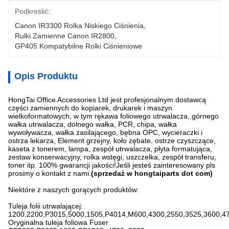
Podkreślić:
Canon IR3300 Rolka Niskiego Ciśnienia
, 
Rulki Zamienne Canon IR2800
, 
GP405 Kompatybilne Rolki Ciśnieniowe
Opis Produktu
HongTai Office Accessories Ltd jest profesjonalnym dostawcą
części zamiennych do kopiarek, drukarek i maszyn
wielkoformatowych, w tym rękawa foliowego utrwalacza, górnego
wałka utrwalacza, dolnego wałka, PCR, chipa, wałka
wywoływacza, wałka zasilającego, bębna OPC, wycieraczki i
ostrza lekarza, Element grzejny, koło zębate, ostrze czyszczące,
kaseta z tonerem, lampa, zespół utrwalacza, płyta formatująca,
zestaw konserwacyjny, rolka wstęgi, uszczelka, zespół transferu,
toner itp. 100% gwarancji jakości!Jeśli jesteś zainteresowany pls
prosimy o kontakt z nami.
(sprzedaż w hongtaiparts dot com)
Niektóre z naszych gorących produktów:
Tuleja folii utrwalającej:
1200,2200,P3015,5000,1505,P4014,M600,4300,2550,3525,3600,4
Oryginalna tuleja foliowa Fuser