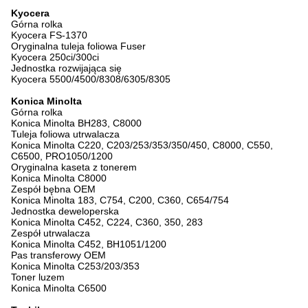
Kyocera
Górna rolka
Kyocera FS-1370
Oryginalna tuleja foliowa Fuser
Kyocera 250ci/300ci
Jednostka rozwijająca się
Kyocera 5500/4500/8308/6305/8305
Konica Minolta
Górna rolka
Konica Minolta BH283, C8000
Tuleja foliowa utrwalacza
Konica Minolta C220, C203/253/353/350/450, C8000, C550,
C6500, PRO1050/1200
Oryginalna kaseta z tonerem
Konica Minolta C8000
Zespół bębna OEM
Konica Minolta 183, C754, C200, C360, C654/754
Jednostka deweloperska
Konica Minolta C452, C224, C360, 350, 283
Zespół utrwalacza
Konica Minolta C452, BH1051/1200
Pas transferowy OEM
Konica Minolta C253/203/353
Toner luzem
Konica Minolta C6500